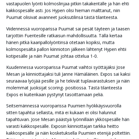
vastapuolen lyönti kolmoslinjaa pitkin takakentälle ja hän ehti
kakkospesälle asti. Jos Hypen olisi hieman malttanut, niin
Puumat olisivat avanneet juoksutilinsä tästä tilanteesta.
Viidennessä vuoroparissa Puumat sai pesät täyteen ja taasen
tarjottiin Fuentesille ratkaisun mahdollisuutta. Tällä kertaa
hänen pitkä kaaripallolyöntinsä otetaan kopiksi, mutta
kolmospesältä pallon kiinnioton jälkeen lähtenyt Hypen ehtii
kotipesälle ja näin Puumat johtaa ottelua 1-0.
Kuudennessa vuoroparissa Puumat vaihtoi syöttäjäksi Jose
Mesan ja kiinniottajaksi tuli Janne Hämäläinen. Expos sai kaksi
seuraavaa lyöjää pesille ja he tekivät tuplavarastuksen ja näin
molemmat juoksijat scoring- positiossa. Tästä tilanteesta
Expos ei kuitenkaan pystynyt tasoittamaan peliä.
Seitsemännessä vuoroparissa Puumien hyökkäysvuorolla
sitten tapahtui sellaista, mitä ei kukaan ei olisi halunnut
tapahtuvan. Jose Mesan päästyä lyönnillään ykköspesälle hän
varasti kakkospesälle. Exposin kiinniottajan tarkka heitto
kakkospesälle ja näin kosketuksella Puumien etenijä poltettiin.