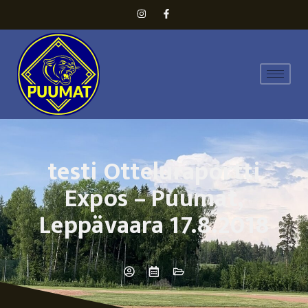
testi Otteluraportti
Expos – Puumat,
Leppävaara 17.8.2018