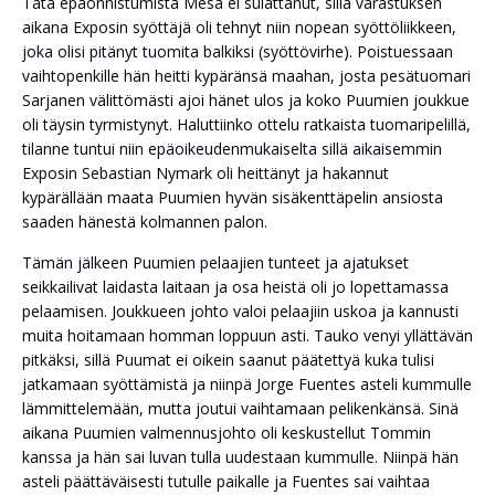
Tätä epäonnistumista Mesa ei sulattanut, sillä varastuksen
aikana Exposin syöttäjä oli tehnyt niin nopean syöttöliikkeen,
joka olisi pitänyt tuomita balkiksi (syöttövirhe). Poistuessaan
vaihtopenkille hän heitti kypäränsä maahan, josta pesätuomari
Sarjanen välittömästi ajoi hänet ulos ja koko Puumien joukkue
oli täysin tyrmistynyt. Haluttiinko ottelu ratkaista tuomaripelillä,
tilanne tuntui niin epäoikeudenmukaiselta sillä aikaisemmin
Exposin Sebastian Nymark oli heittänyt ja hakannut
kypärällään maata Puumien hyvän sisäkenttäpelin ansiosta
saaden hänestä kolmannen palon.
Tämän jälkeen Puumien pelaajien tunteet ja ajatukset
seikkailivat laidasta laitaan ja osa heistä oli jo lopettamassa
pelaamisen. Joukkueen johto valoi pelaajiin uskoa ja kannusti
muita hoitamaan homman loppuun asti. Tauko venyi yllättävän
pitkäksi, sillä Puumat ei oikein saanut päätettyä kuka tulisi
jatkamaan syöttämistä ja niinpä Jorge Fuentes asteli kummulle
lämmittelemään, mutta joutui vaihtamaan pelikenkänsä. Sinä
aikana Puumien valmennusjohto oli keskustellut Tommin
kanssa ja hän sai luvan tulla uudestaan kummulle. Niinpä hän
asteli päättäväisesti tutulle paikalle ja Fuentes sai vaihtaa