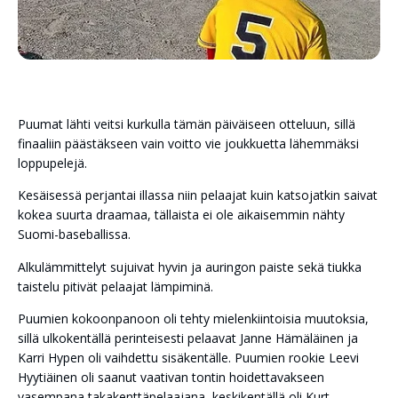
Puumat lähti veitsi kurkulla tämän päiväiseen otteluun, sillä
finaaliin päästäkseen vain voitto vie joukkuetta lähemmäksi
loppupelejä.
Kesäisessä perjantai illassa niin pelaajat kuin katsojatkin saivat
kokea suurta draamaa, tällaista ei ole aikaisemmin nähty
Suomi-baseballissa.
Alkulämmittelyt sujuivat hyvin ja auringon paiste sekä tiukka
taistelu pitivät pelaajat lämpiminä.
Puumien kokoonpanoon oli tehty mielenkiintoisia muutoksia,
sillä ulkokentällä perinteisesti pelaavat Janne Hämäläinen ja
Karri Hypen oli vaihdettu sisäkentälle. Puumien rookie Leevi
Hyytiäinen oli saanut vaativan tontin hoidettavakseen
vasempana takakenttäpelaajana, keskikentällä oli Kurt