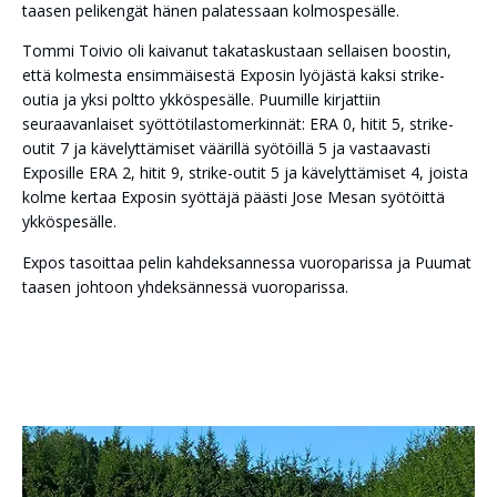
taasen pelikengät hänen palatessaan kolmospesälle.
Tommi Toivio oli kaivanut takataskustaan sellaisen boostin,
että kolmesta ensimmäisestä Exposin lyöjästä kaksi strike-
outia ja yksi poltto ykköspesälle. Puumille kirjattiin
seuraavanlaiset syöttötilastomerkinnät: ERA 0, hitit 5, strike-
outit 7 ja kävelyttämiset väärillä syötöillä 5 ja vastaavasti
Exposille ERA 2, hitit 9, strike-outit 5 ja kävelyttämiset 4, joista
kolme kertaa Exposin syöttäjä päästi Jose Mesan syötöittä
ykköspesälle.
Expos tasoittaa pelin kahdeksannessa vuoroparissa ja Puumat
taasen johtoon yhdeksännessä vuoroparissa.