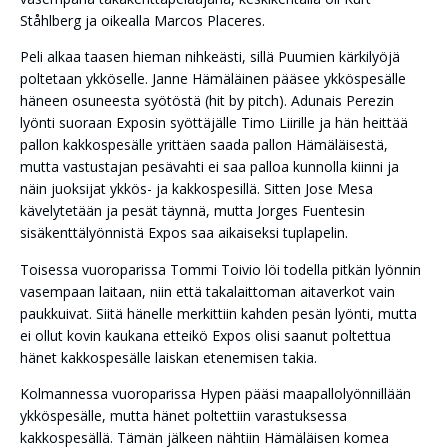
Ståhlberg ja oikealla Marcos Placeres.
Peli alkaa taasen hieman nihkeästi, sillä Puumien kärkilyöjä
poltetaan ykköselle. Janne Hämäläinen pääsee ykköspesälle
häneen osuneesta syötöstä (hit by pitch). Adunais Perezin
lyönti suoraan Exposin syöttäjälle Timo Liirille ja hän heittää
pallon kakkospesälle yrittäen saada pallon Hämäläisestä,
mutta vastustajan pesävahti ei saa palloa kunnolla kiinni ja
näin juoksijat ykkös- ja kakkospesillä. Sitten Jose Mesa
kävelytetään ja pesät täynnä, mutta Jorges Fuentesin
sisäkenttälyönnistä Expos saa aikaiseksi tuplapelin.
Toisessa vuoroparissa Tommi Toivio löi todella pitkän lyönnin
vasempaan laitaan, niin että takalaittoman aitaverkot vain
paukkuivat. Siitä hänelle merkittiin kahden pesän lyönti, mutta
ei ollut kovin kaukana etteikö Expos olisi saanut poltettua
hänet kakkospesälle laiskan etenemisen takia.
Kolmannessa vuoroparissa Hypen pääsi maapallolyönnillään
ykköspesälle, mutta hänet poltettiin varastuksessa
kakkospesällä. Tämän jälkeen nähtiin Hämäläisen komea