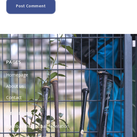
PAGES
Homepage
About us
Contact
OTHER LINKS
Baseball and softball federation